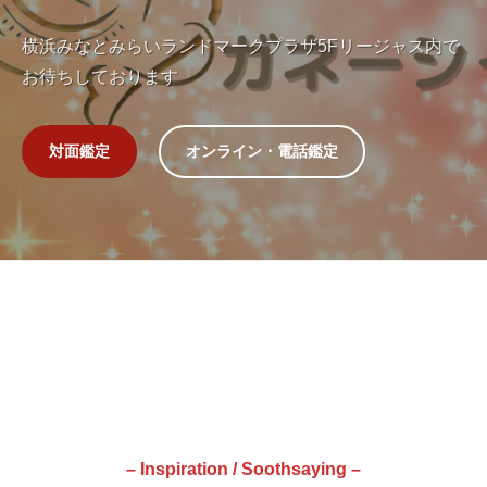
s
p
横浜みなとみらいランドマークプラザ5Fリージャス内で
i
お待ちしております
r
a
対面鑑定
オンライン・電話鑑定
t
i
o
n
y
o
k
ホ
o
h
ー
a
ム
m
a
2026
by
– Inspiration / Soothsaying –
n
年
Sarasya