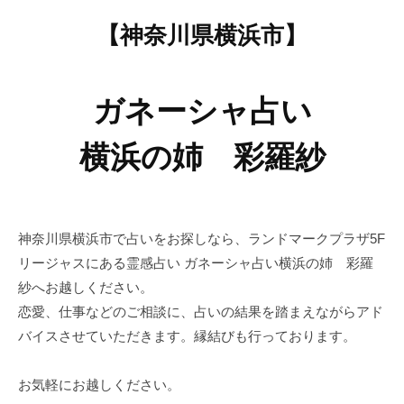
o
7
【神奈川県横浜市】
a
月
n
28
e
日
ガネーシャ占い
s
a
横浜の姉 彩羅紗
r
a
s
y
神奈川県横浜市で占いをお探しなら、ランドマークプラザ5F
a
リージャスにある霊感占い ガネーシャ占い横浜の姉 彩羅
紗へお越しください。
恋愛、仕事などのご相談に、占いの結果を踏まえながらアド
バイスさせていただきます。縁結びも行っております。
お気軽にお越しください。