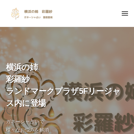
y
ー
コ
o
ン
k
メ
ニ
テ
o
ュ
y
I
ー
ン
h
o
n
a
ツ
s
k
m
へ
p
a
o
ス
i
n
h
キ
r
o
横浜の姉
a
ッ
a
a
m
プ
彩羅紗
n
t
a
e
i
ランドマークプラザ5Fリージャ
n
o
ス内に登場
o
n
a
a
l
n
ガネーシャ占いで
i
e
様々なお悩みを解消
n