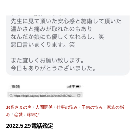
2
a
年
r
6
a
月
s
6
y
日
a
お客さまの声
人間関係
仕事の悩み
子供の悩み
家族の悩
/
/
/
/
み
恋愛
縁結び
/
/
2022.5.29電話鑑定