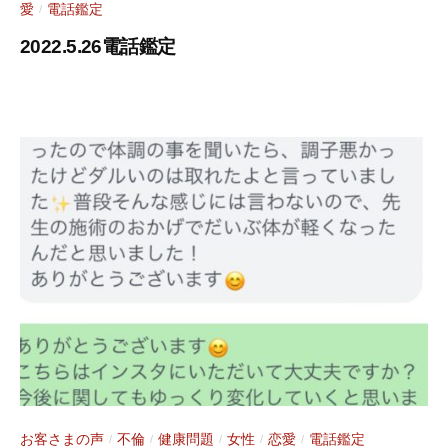
愛
電話鑑定
/
2022.5.26電話鑑定
2
b
0
y
2
S
2
a
年
r
5
a
月
s
3
y
1
a
日
お客さまの声
不倫
健康問題
女性
恋愛
電話鑑定
/
/
/
/
/