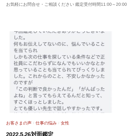
2
b
お気軽にお問合せ・ご相談ください 鑑定受付時間11:00～20:00
0
y
2
S
2
a
年
r
6
a
月
s
6
y
日
a
お客さまの声
仕事の悩み
女性
/
/
2022.5.26対面鑑定