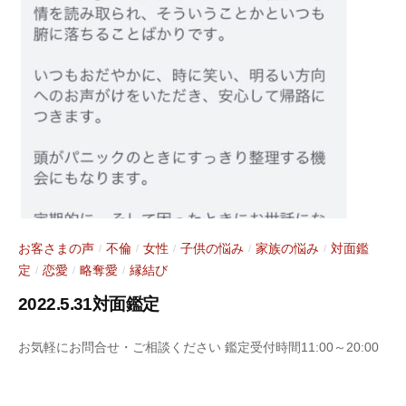
年
r
6
a
月
s
6
y
日
a
お客さまの声
不倫
女性
子供の悩み
家族の悩み
対面鑑
/
/
/
/
/
定
恋愛
略奪愛
縁結び
/
/
/
2022.5.31対面鑑定
2
b
お気軽にお問合せ・ご相談ください 鑑定受付時間11:00～20:00
0
y
2
S
2
a