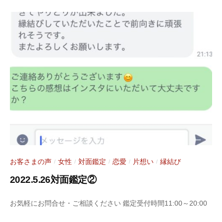
年
r
6
a
月
s
6
y
日
a
お客さまの声
女性
対面鑑定
恋愛
片想い
縁結び
/
/
/
/
/
2022.5.26対面鑑定②
2
b
お気軽にお問合せ・ご相談ください 鑑定受付時間11:00～20:00
0
y
2
S