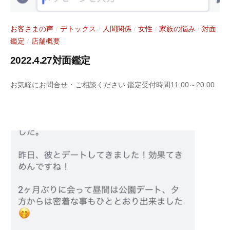
お客さまの声
デトックス
人間関係
女性
家族の悩み
対面
/
/
/
/
/
鑑定
店舗概要
/
2022.4.27対面鑑定
2
b
お気軽にお問合せ・ご相談ください 鑑定受付時間11:00～20:00
0
y
2
S
2
a
年
r
4
a
月
s
2
y
8
a
日