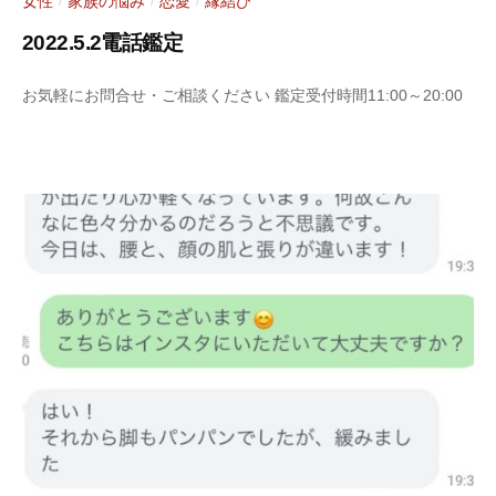
女性
家族の悩み
恋愛
縁結び
/
/
/
2022.5.2電話鑑定
2
b
お気軽にお問合せ・ご相談ください 鑑定受付時間11:00～20:00
0
y
2
S
2
a
年
r
5
a
月
s
4
y
日
a