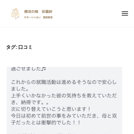
y
ー
コ
o
ン
k
メ
ニ
テ
o
ュ
y
I
ー
ン
h
o
n
a
ツ
s
k
m
へ
タグ:
口コミ
p
a
o
ス
i
n
h
キ
r
o
a
ッ
a
a
m
プ
n
t
a
e
i
n
o
o
n
a
a
l
n
i
e
n