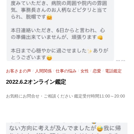
1
y
2
a
日
お客さまの声
人間関係
仕事の悩み
女性
恋愛
電話鑑定
/
/
/
/
/
2022.6.2オンライン鑑定
2
b
お気軽にお問合せ・ご相談ください 鑑定受付時間11:00～20:00
0
y
2
S
2
a
年
r
6
a