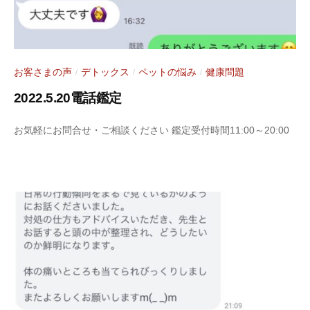
お客さまの声
デトックス
ペットの悩み
健康問題
/
/
/
2022.5.20電話鑑定
2
b
お気軽にお問合せ・ご相談ください 鑑定受付時間11:00～20:00
0
y
2
S
2
a
年
r
5
a
月
s
2
y
1
a
日