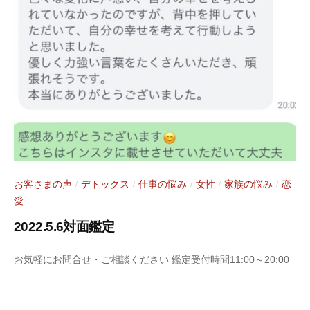
月
s
1
y
0
a
日
お客さまの声
デトックス
仕事の悩み
女性
家族の悩み
恋
/
/
/
/
/
愛
2022.5.6対面鑑定
2
b
お気軽にお問合せ・ご相談ください 鑑定受付時間11:00～20:00
0
y
2
S
2
a