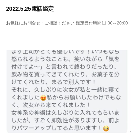
2022.5.25電話鑑定
2
b
お気軽にお問合せ・ご相談ください 鑑定受付時間11:00～20:00
0
y
2
S
2
a
年
r
5
a
月
s
3
y
1
a
日