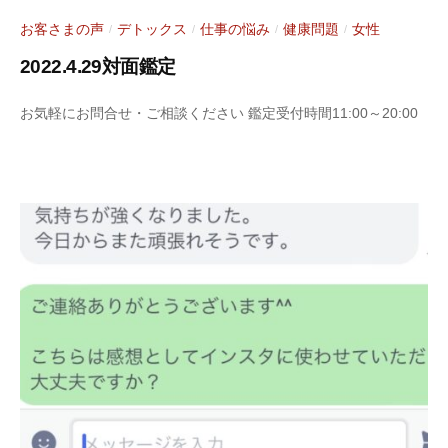
お客さまの声
デトックス
仕事の悩み
健康問題
女性
/
/
/
/
2022.4.29対面鑑定
2
b
お気軽にお問合せ・ご相談ください 鑑定受付時間11:00～20:00
0
y
2
S
2
a
年
r
4
a
月
s
3
y
0
a
日