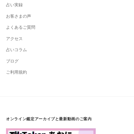
占い実録
o
a
お客さまの声
n
よくあるご質問
e
s
アクセス
a
占いコラム
r
a
ブログ
s
ご利用規約
y
a
オンライン鑑定アーカイブと最新動画のご案内