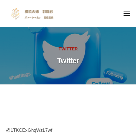
y
ー
コ
o
ン
k
メ
ニ
テ
o
ュ
y
I
ー
ン
h
o
n
a
ツ
s
k
m
へ
TWITTER
p
a
o
ス
i
n
Twitter
h
キ
r
o
a
ッ
a
a
m
プ
n
t
a
e
i
n
o
o
n
Twitter
a
a
l
2023
by
n
i
年
Sarasya
e
@1TKCExGhqWzL7wf
n
10