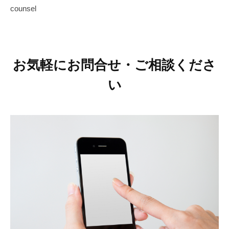
counsel
o
a
n
e
s
お気軽にお問合せ・ご相談くださ
a
い
r
a
s
y
a