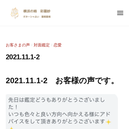
y
ー
コ
o
ン
k
メ
ニ
テ
o
ュ
y
I
ー
ン
h
o
n
a
ツ
s
k
m
へ
お客さまの声
対面鑑定
恋愛
/
/
p
a
o
ス
i
n
2021.11.1-2
h
キ
r
o
a
ッ
a
a
2
b
m
プ
n
0
y
t
2021.11.1-2 お客様の声です。
a
e
2
S
i
n
1
a
o
年
r
o
n
1
a
a
a
1
s
l
n
月
y
i
e
5
a
n