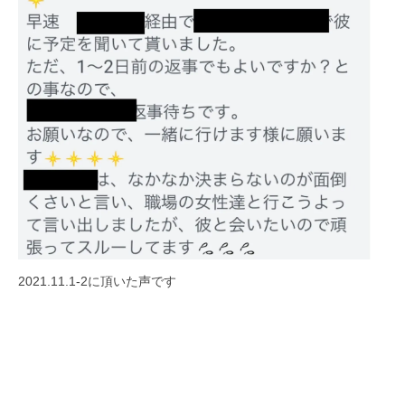
日
s
p
i
r
a
t
i
o
n
y
o
k
2021.11.1-2に頂いた声です
o
h
a
m
a
n