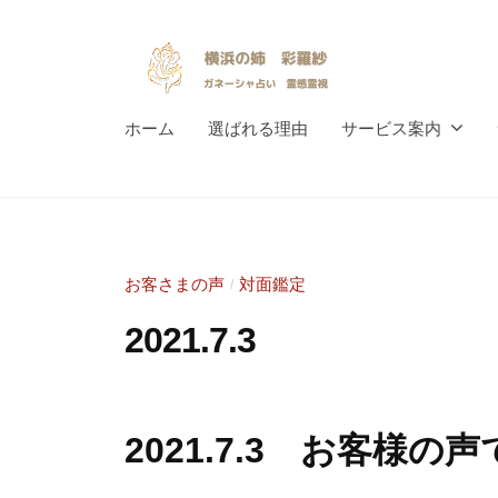
k
コ
o
ン
h
テ
a
ン
y
I
m
ホーム
選ばれる理由
サービス案内
ツ
n
o
a
へ
s
n
k
ス
p
o
o
i
キ
a
h
r
n
ッ
お客さまの声
対面鑑定
/
a
a
e
プ
2021.7.3
m
t
a
i
2
b
n
o
0
y
2021.7.3 お客様の
n
o
2
S
a
a
1
a