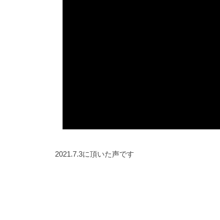
h
a
m
a
n
o
a
n
e
s
a
2021.7.3に頂いた声です
r
a
s
y