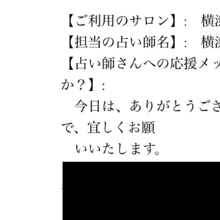
l
年
r
n
i
7
a
e
n
月
s
s
4
y
p
日
a
i
r
a
t
i
o
n
y
o
k
o