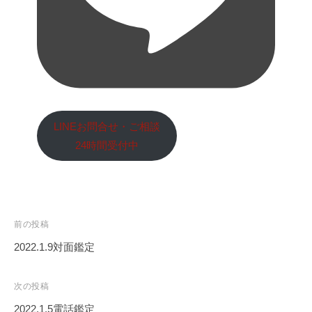
LINEお問合せ・ご相談
24時間受付中
投
前の投稿
稿
2022.1.9対面鑑定
ナ
ビ
次の投稿
ゲ
2022.1.5電話鑑定