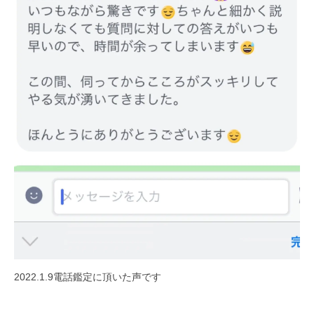
o
a
n
e
s
a
r
a
s
y
a
2022.1.9電話鑑定に頂いた声です