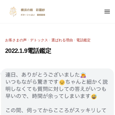
y
ー
コ
o
ン
k
メ
ニ
テ
o
ュ
y
I
ー
ン
h
o
n
a
ツ
s
k
m
へ
お客さまの声
デトックス
選ばれる理由
電話鑑定
/
/
/
p
a
o
ス
i
n
2022.1.9電話鑑定
h
キ
r
o
a
ッ
a
a
2
b
m
プ
n
0
y
t
a
e
2
S
i
n
2
a
o
年
r
o
n
1
a
a
a
月
s
l
n
9
y
i
e
日
a
n