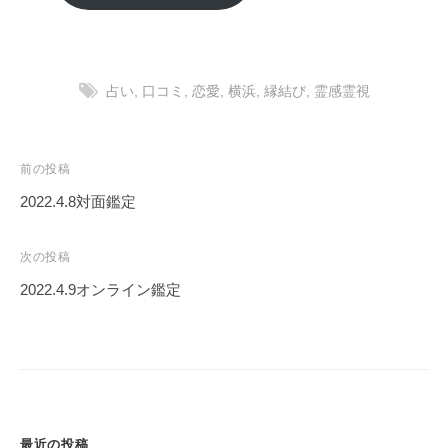
占い
,
口コミ
,
恋愛
,
横浜
,
縁結び
,
霊感霊視
投
前の投稿
稿
2022.4.8対面鑑定
ナ
ビ
次の投稿
ゲ
2022.4.9オンライン鑑定
ー
シ
ョ
ン
最近の投稿