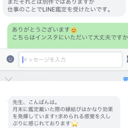
1
a
s
日
p
i
r
a
t
i
o
n
y
o
k
o
h
a
m
a
n