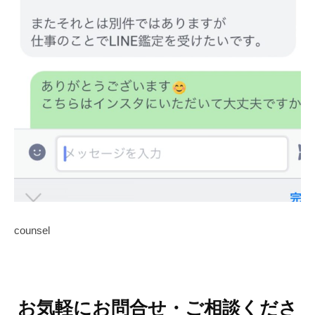
o
a
n
e
s
a
r
a
s
y
a
counsel
お気軽にお問合せ・ご相談くださ