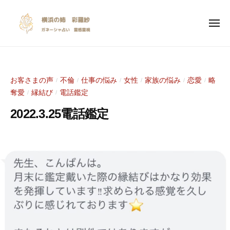
y
ー
コ
o
ン
k
メ
ニ
テ
o
ュ
y
I
ー
ン
h
o
n
a
ツ
s
k
m
へ
お客さまの声
不倫
仕事の悩み
女性
家族の悩み
恋愛
略
/
/
/
/
/
/
p
a
o
ス
奪愛
縁結び
電話鑑定
/
/
i
n
h
キ
r
o
2022.3.25電話鑑定
a
ッ
a
a
m
プ
n
2
b
t
a
e
0
y
i
n
2
S
o
2
a
o
n
年
r
a
a
4
a
l
n
月
s
i
e
2
y
n