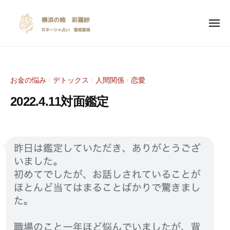
y
ー
コ
o
ン
k
メ
ニ
テ
o
ュ
y
I
ー
ン
h
o
n
a
ツ
s
k
m
へ
お金の悩み
デトックス
人間関係
恋愛
/
/
/
p
a
o
ス
i
n
2022.4.11対面鑑定
h
キ
r
o
a
ッ
a
a
2
b
m
プ
n
0
y
t
a
e
2
S
i
n
2
a
o
年
r
o
n
4
a
a
a
月
s
l
n
2
y
i
e
1
a
n