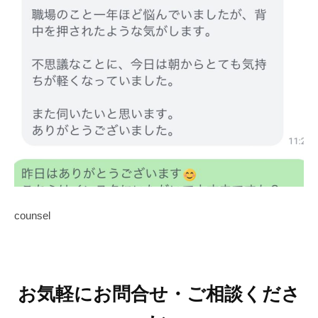
o
a
n
e
s
a
r
a
s
y
a
counsel
お気軽にお問合せ・ご相談くださ