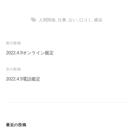
人間関係
,
仕事
,
占い
,
口コミ
,
横浜
投
前の投稿
稿
2022.4.9オンライン鑑定
ナ
ビ
次の投稿
ゲ
2022.4.9電話鑑定
ー
シ
ョ
ン
最近の投稿