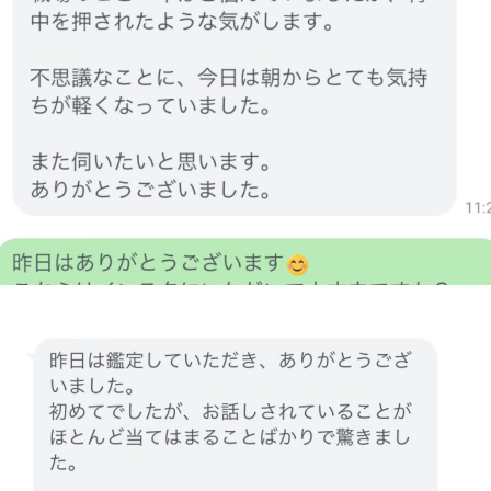
日
s
p
i
r
a
t
i
o
n
y
o
k
o
h
a
m
a
n