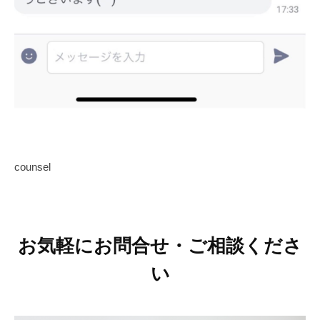
日
s
p
i
r
a
t
i
o
n
counsel
y
o
k
o
お気軽にお問合せ・ご相談くださ
h
a
い
m
a
n