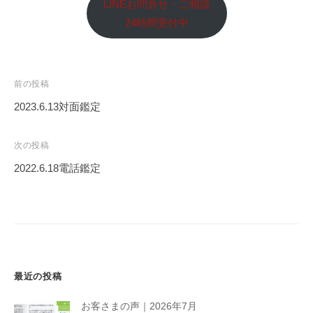
LINEお問合せ・ご相談
24時間受付中
投
前の投稿
稿
2023.6.13対面鑑定
ナ
ビ
次の投稿
ゲ
2022.6.18電話鑑定
ー
シ
ョ
ン
最近の投稿
お客さまの声｜2026年7月