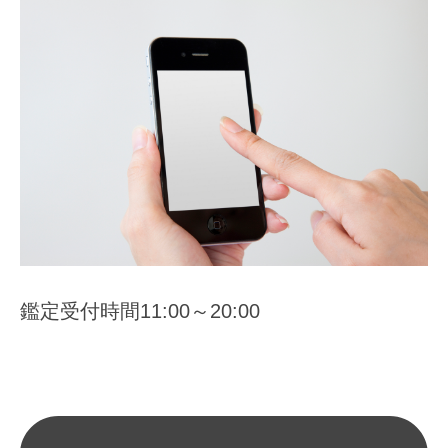
o
a
n
e
s
a
r
a
s
y
a
鑑定受付時間11:00～20:00