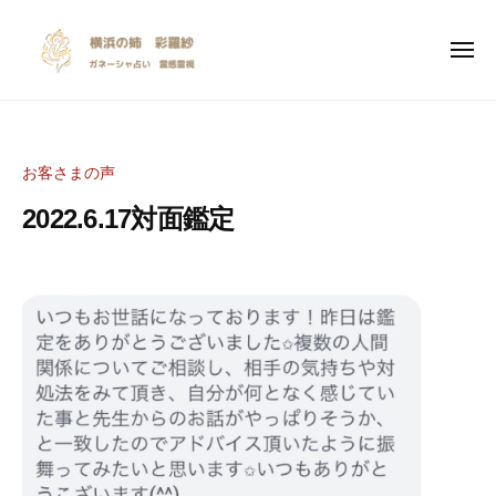
y
ー
コ
o
ン
k
メ
ニ
テ
o
ュ
y
I
ー
ン
h
o
n
a
ツ
s
k
m
へ
お客さまの声
p
a
o
ス
i
n
2022.6.17対面鑑定
h
キ
r
o
a
ッ
a
a
2
b
m
プ
n
0
y
t
a
e
2
S
i
n
3
a
o
年
r
o
n
3
a
a
a
月
s
l
n
2
y
i
e
3
a
n