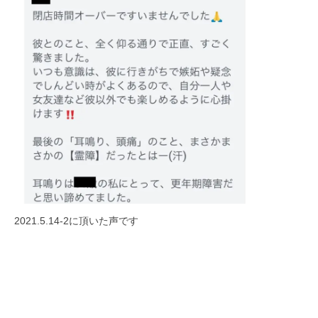
日
s
p
i
r
a
t
i
o
n
y
o
k
2021.5.14-2に頂いた声です
o
h
a
m
a
n