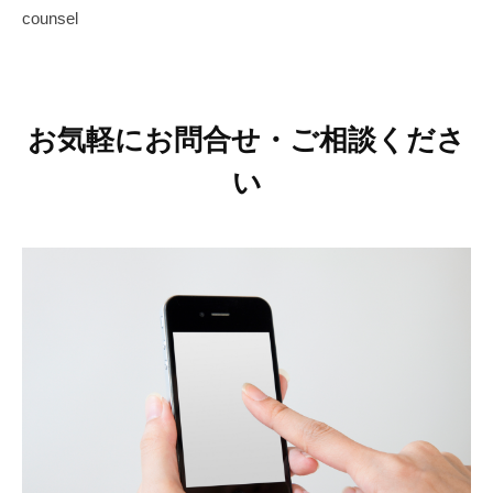
counsel
o
a
n
e
s
お気軽にお問合せ・ご相談くださ
a
い
r
a
s
y
a