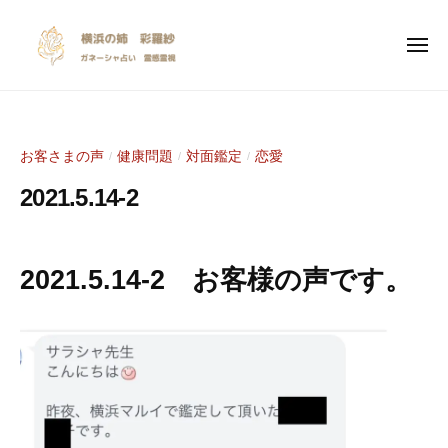
y
ー
コ
o
ン
k
メ
ニ
テ
o
ュ
y
I
ー
ン
h
o
n
a
ツ
s
k
m
へ
お客さまの声
健康問題
対面鑑定
恋愛
/
/
/
p
a
o
ス
i
n
2021.5.14-2
h
キ
r
o
a
ッ
a
a
2
b
m
プ
n
0
y
t
2021.5.14-2 お客様の声です。
a
e
2
S
i
n
1
a
o
年
r
o
n
5
a
a
a
月
s
l
n
1
y
i
e
5
a
n