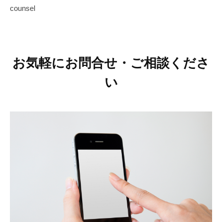
counsel
o
a
n
e
s
お気軽にお問合せ・ご相談くださ
a
い
r
a
s
y
a