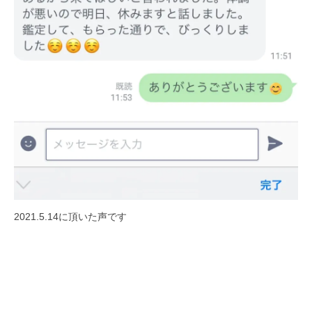
日
s
p
i
r
a
t
i
o
n
y
o
k
2021.5.14に頂いた声です
o
h
a
m
a
n