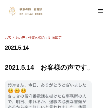
y
ー
コ
o
ン
k
メ
ニ
テ
o
ュ
y
I
ー
ン
h
o
n
a
ツ
s
k
m
へ
お客さまの声
仕事の悩み
対面鑑定
/
/
p
a
o
ス
i
n
2021.5.14
h
キ
r
o
a
ッ
a
a
2
b
m
プ
n
0
y
t
2021.5.14 お客様の声です。
a
e
2
S
i
n
1
a
o
年
r
o
n
5
a
a
a
月
s
l
n
1
y
i
e
5
a
n